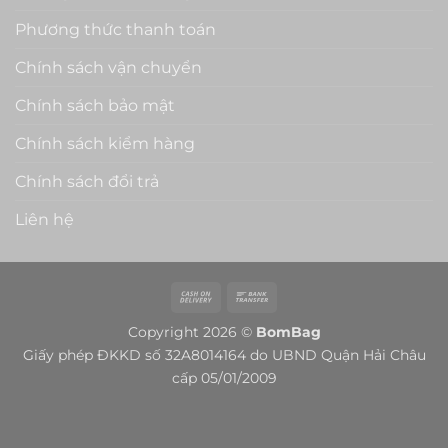
Phương thức thanh toán
Chính sách vận chuyển
Chính sách bảo mật
Chính sách kiểm hàng
Chính sách đổi trả
Liên hệ
Cash
Bank
On
Transfer
Copyright 2026 ©
BomBag
Delivery
Giấy phép ĐKKD số 32A8014164 do UBND Quận Hải Châu
cấp 05/01/2009