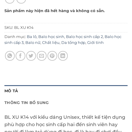
Sản phẩm này hiện đã hết hàng và không có sẵn.
SKU:
BL XU K14
Danh mục:
Ba lô
,
Balo học sinh
,
Balo học sinh cấp 2
,
Balo học
sinh cấp 3
,
Balo nữ
,
Chất liệu
,
Da tổng hợp
,
Giới tính
MÔ TẢ
THÔNG TIN BỔ SUNG
BL XU K14 với kiểu dáng Unisex, thiết kế tiện dụng
phù hợp cho học sinh cấp hai đến sinh viên hay
người đi làm trẻ dùng đi học, đi là hay đi chơi đều