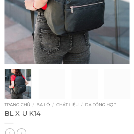
TRANG CHỦ
/
BA LÔ
/
CHẤT LIỆU
/
DA TỔNG HỢP
BL X-U K14