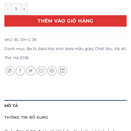
BL DH-C 06 số lượng
THÊM VÀO GIỎ HÀNG
SKU:
BL DH-C 06
Danh mục:
Ba lô
,
Balo học sinh
,
balo mẫu giáo
,
Chất liệu
,
Vải dù
Thẻ:
Hè 2026
MÔ TẢ
THÔNG TIN BỔ SUNG