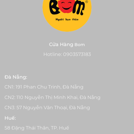
Cửa Hàng
Bom
Hotline:
0903573183
Đà Nẵng:
CN1: 191 Phan Chu Trinh, Đà Nẵng
CN2: 110 Nguyễn Thị Minh Khai, Đà Nẵng
CN3: 57 Nguyễn Văn Thoại, Đà Nẵng
Huế:
58 Đặng Thái Thân, TP. Huế