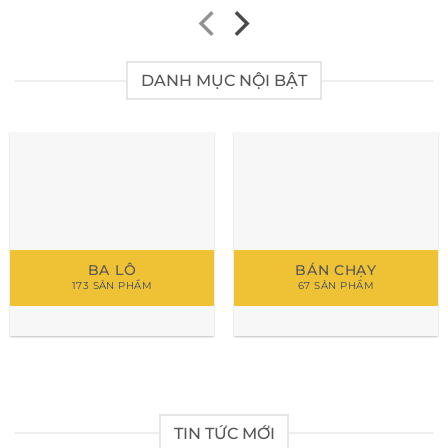
DANH MỤC NỘI BẬT
BA LÔ
BÁN CHẠY
173 SẢN PHẨM
67 SẢN PHẨM
TIN TỨC MỚI