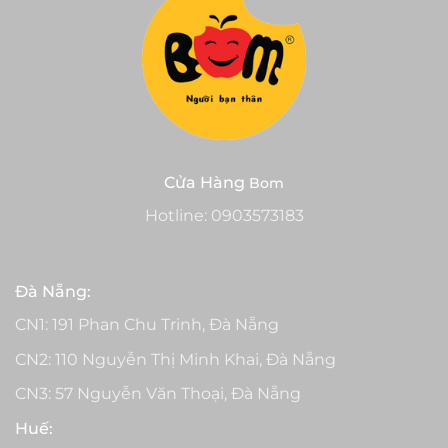
Cửa Hàng
Bom
Hotline:
0903573183
Đà Nẵng:
CN1: 191 Phan Chu Trinh, Đà Nẵng
CN2: 110 Nguyễn Thị Minh Khai, Đà Nẵng
CN3: 57 Nguyễn Văn Thoại, Đà Nẵng
Huế: