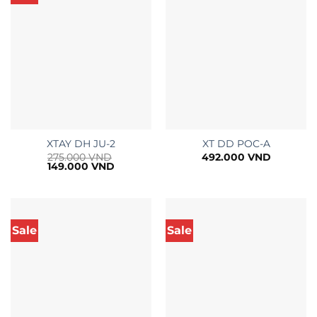
XTAY DH JU-2
XT DD POC-A
275.000
VND
492.000
VND
Giá
Giá
149.000
VND
gốc
hiện
là:
tại
275.000 VND.
là:
149.000 VND.
Sale
Sale