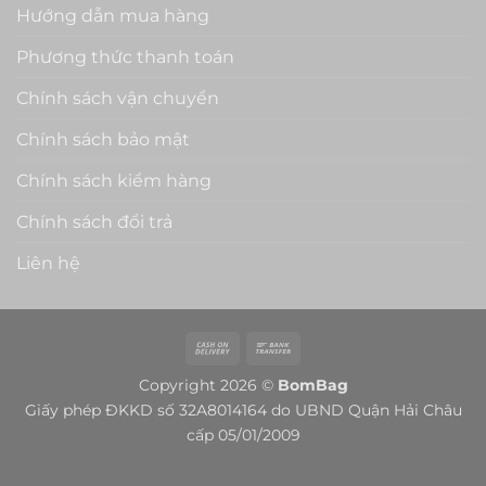
Hướng dẫn mua hàng
Phương thức thanh toán
Chính sách vận chuyển
Chính sách bảo mật
Chính sách kiểm hàng
Chính sách đổi trả
Liên hệ
Cash
Bank
On
Transfer
Copyright 2026 ©
BomBag
Delivery
Giấy phép ĐKKD số 32A8014164 do UBND Quận Hải Châu
cấp 05/01/2009