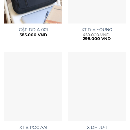
CẶP DD A-001
XT D-A YOUNG
585.000
VND
459.000
VND
Giá
Giá
298.000
VND
gốc
hiện
là:
tại
459.000 VND.
là:
298.000 
XT B POC AA1
X DH JU-1