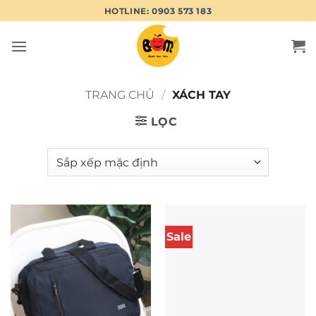
Bỏ
HOTLINE:
0903 573 183
qua
nội
dung
TRANG CHỦ
/
XÁCH TAY
LỌC
Sale