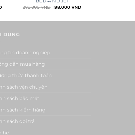
BL D-A KID JET
BL D-A
Giá
Giá
Giá
D
378.000
VND
198.000
VND
298.000
VND
hiện
gốc
hiện
tại
là:
tại
l
.
là:
378.000 VND.
là:
249.000 VND.
198.000 VND.
I DUNG
ng tin doanh nghiệp
ớng dẫn mua hàng
ơng thức thanh toán
nh sách vận chuyển
nh sách bảo mật
nh sách kiểm hàng
nh sách đổi trả
n hệ