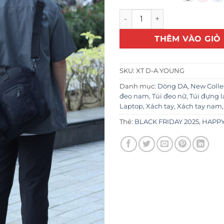
459
XT D-A YOUNG số lượng
THÊM VÀO GIỎ
SKU:
XT D-A YOUNG
Danh mục:
Dòng DA
,
New Colle
đeo nam
,
Túi đeo nữ
,
Túi đựng 
Laptop
,
Xách tay
,
Xách tay nam
Thẻ:
BLACK FRIDAY 2025
,
HAPPY