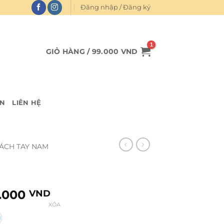
Đăng nhập / Đăng ký
GIỎ HÀNG /
99.000
VND
IN
LIÊN HỆ
ÁCH TAY NAM
Giá
.000
VND
hiện
XÓA
tại