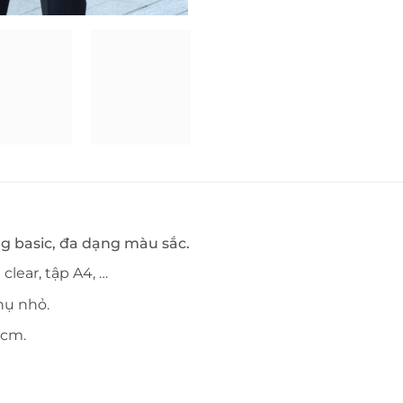
g basic, đa dạng màu sắc.
 clear, tập A4, …
hụ nhỏ.
 cm.