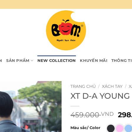
N
SẢN PHẨM
NEW COLLECTION
KHUYẾN MÃI
THÔNG T
TRANG CHỦ
/
XÁCH TAY
/
X
XT D-A YOUNG
Giá
459.000
298
VND
gốc
là:
Màu sắc/ Color