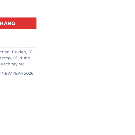
.000 VND.
là:
298.000 VND.
 HÀNG
ction
,
Túi đeo
,
Túi
laptop
,
Túi đựng
,
Xách tay nữ
 NEW YEAR 2026