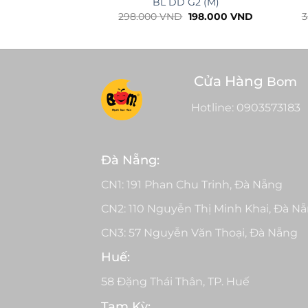
BL DD G2 (M)
Giá
Giá
298.000
VND
198.000
VND
3
gốc
hiện
là:
tại
298.000 VND.
là:
198.000 VN
Cửa Hàng
Bom
Hotline:
0903573183
Đà Nẵng:
CN1: 191 Phan Chu Trinh, Đà Nẵng
CN2: 110 Nguyễn Thị Minh Khai, Đà N
CN3: 57 Nguyễn Văn Thoại, Đà Nẵng
Huế:
58 Đặng Thái Thân, TP. Huế
Tam Kỳ: