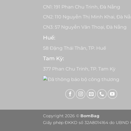
CN1: 191 Phan Chu Trinh, Đà Nẵng
CN2: 110 Nguyễn Thị Minh Khai, Đà N
CN3: 57 Nguyễn Văn Thoại, Đà Nẵng
Huế:
58 Đặng Thái Thân, TP. Huế
Tam Kỳ:
377 Phan Chu Trinh, TP. Tam Kỳ
Copyright 2026 ©
BomBag
Giấy phép ĐKKD số 32A8014164 do UBND Q