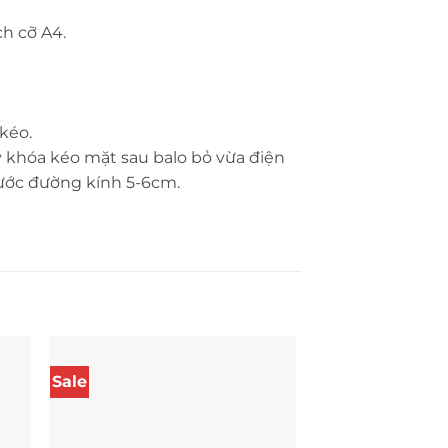
ch cỡ A4.
kéo.
y khóa kéo mặt sau balo bỏ vừa điện
 nước đường kính 5-6cm.
Sale