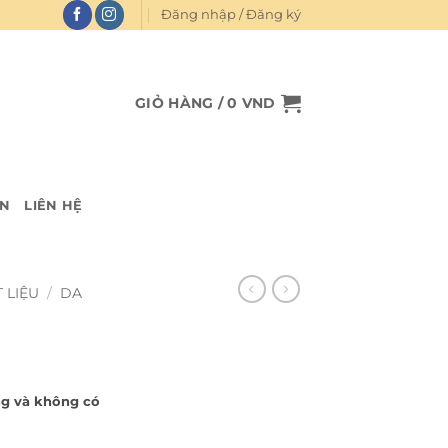
Đăng nhập / Đăng ký
GIỎ HÀNG /
0
VND
IN
LIÊN HỆ
 LIỆU
/
DA
ng và không có