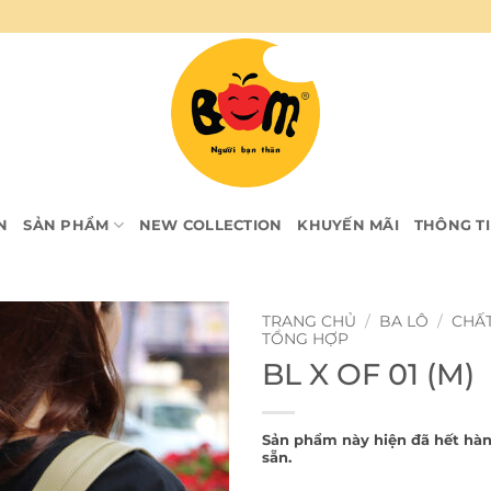
N
SẢN PHẨM
NEW COLLECTION
KHUYẾN MÃI
THÔNG T
TRANG CHỦ
/
BA LÔ
/
CHẤT
TỔNG HỢP
BL X OF 01 (M)
Sản phẩm này hiện đã hết hà
sẵn.