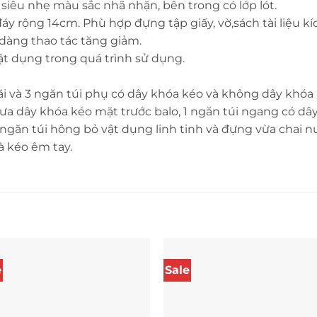
siêu nhẹ màu sắc nhã nhặn, bên trong có lớp lót.
y rộng 14cm. Phù hợp đựng tập giấy, vờ,sách tài liệu kí
dàng thao tác tăng giảm.
ật dụng trong quá trình sử dụng.
ãi và 3 ngăn túi phụ có dây khóa kéo và không dây khóa 
ưa dây khóa kéo mặt trước balo, 1 ngăn túi ngang có dâ
, 2 ngăn túi hông bỏ vật dụng linh tinh và đựng vừa chai
à kéo êm tay.
e
Sale