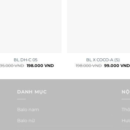
+
BL DH-C 05
BL X COCO-A (S)
Giá
Giá
Giá
95.000
VND
198.000
VND
198.000
VND
99.000
VN
gốc
hiện
gốc
là:
tại
là:
295.000 VND.
là:
198.000 VND
.
198.000 VND.
DANH MỤC
NỘ
Balo nam
Thô
Balo nữ
Hư