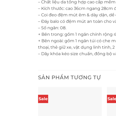
– Chất liệu da tổng hợp cao cấp mềm 
– Kích thước: cao 36cm ngang 28cm đá
– Coi đeo đệm mút êm & dày dặn, dể 
– Đáy balo có đệm mút an toàn cho v
– Số ngăn: 08.
+ Bên trong: gồm 1 ngăn chính rộng r
+ Bên ngoài: gồm 1 ngăn túi có che m
thoại, thẻ giữ xe, vật dụng linh tinh
– Dây khóa kéo size chuẩn, đồng bộ v
SẢN PHẨM TƯƠNG TỰ
Sale
Sal