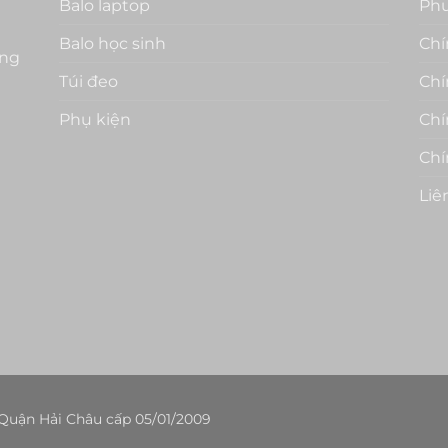
Balo laptop
Phư
Balo học sinh
Chí
ẵng
Túi đeo
Chí
Phụ kiện
Chí
Chí
Liê
uận Hải Châu cấp 05/01/2009