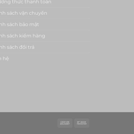
ơng thức thanh toán
nh sách vận chuyển
nh sách bảo mật
nh sách kiểm hàng
nh sách đổi trả
n hệ
Cash
Bank
On
Transfer