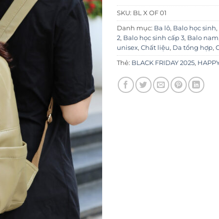
SKU:
BL X OF 01
Danh mục:
Ba lô
,
Balo học sinh
,
2
,
Balo học sinh cấp 3
,
Balo nam
unisex
,
Chất liệu
,
Da tổng hợp
,
G
Thẻ:
BLACK FRIDAY 2025
,
HAPPY