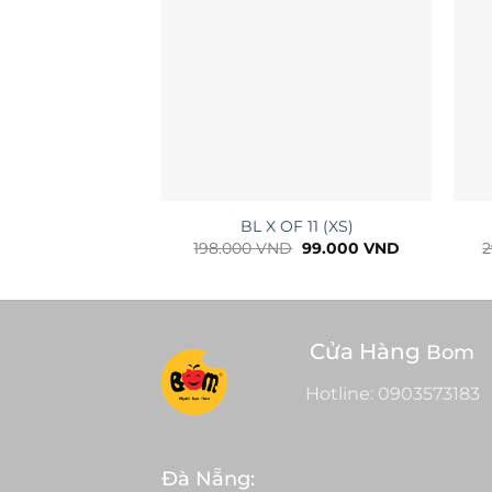
+
+
BL X OF 11 (XS)
Giá
Giá
198.000
VND
99.000
VND
2
gốc
hiện
là:
tại
198.000 VND.
là:
99.000 VND
Cửa Hàng
Bom
Hotline:
0903573183
Đà Nẵng: