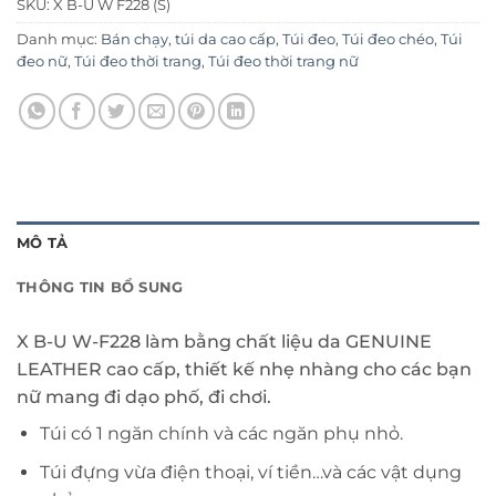
SKU:
X B-U W F228 (S)
Danh mục:
Bán chạy
,
túi da cao cấp
,
Túi đeo
,
Túi đeo chéo
,
Túi
đeo nữ
,
Túi đeo thời trang
,
Túi đeo thời trang nữ
MÔ TẢ
THÔNG TIN BỔ SUNG
X B-U W-F228 làm bằng chất liệu da GENUINE
LEATHER cao cấp, thiết kế nhẹ nhàng cho các bạn
nữ mang đi dạo phố, đi chơi.
Túi có 1 ngăn chính và các ngăn phụ nhỏ.
Túi đựng vừa điện thoại, ví tiền…và các vật dụng